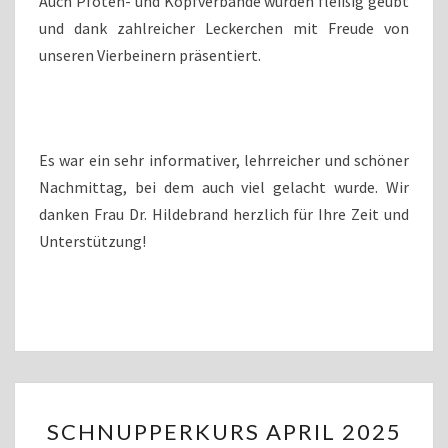
Auch Pfoten- und Kopfverbände wurden fleißig geübt
und dank zahlreicher Leckerchen mit Freude von
unseren Vierbeinern präsentiert.
Es war ein sehr informativer, lehrreicher und schöner
Nachmittag, bei dem auch viel gelacht wurde. Wir
danken Frau Dr. Hildebrand herzlich für Ihre Zeit und
Unterstützung!
SCHNUPPERKURS
SCHNUPPERKURS APRIL 2025
APRIL