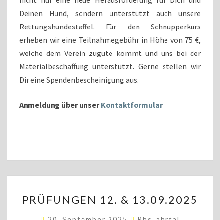
nicht nur eine neue Herausforderung für Dich und
Deinen Hund, sondern unterstützt auch unsere
Rettungshundestaffel. Für den Schnupperkurs
erheben wir eine Teilnahmegebühr in Höhe von 75 €,
welche dem Verein zugute kommt und uns bei der
Materialbeschaffung unterstützt. Gerne stellen wir
Dir eine Spendenbescheinigung aus.
Anmeldung über unser
Kontaktformular
PRÜFUNGEN
PRÜFUNGEN 12. & 13.09.2025
12.
&
20. September 2025
Rhs_ahrtal