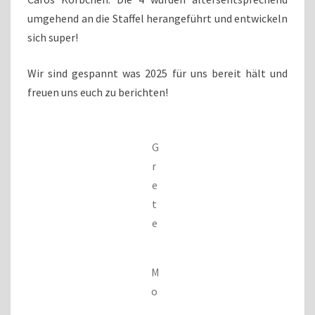
umgehend an die Staffel herangeführt und entwickeln
sich super!
Wir sind gespannt was 2025 für uns bereit hält und
freuen uns euch zu berichten!
G
r
e
t
e
M
o