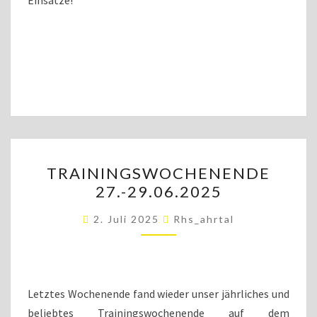
Einsätze!
TRAININGSWOCHENENDE
TRAININGSWOCHENENDE
27.-29.06.2025
27.-29.06.2025
2. Juli 2025
Rhs_ahrtal
Letztes Wochenende fand wieder unser jährliches und
beliebtes Trainingswochenende auf dem