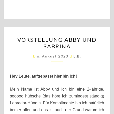
VORSTELLUNG
VORSTELLUNG ABBY UND
ABBY
SABRINA
UND
SABRINA
6. August 2023
L.b.
Hey Leute, aufgepasst hier bin ich!
Mein Name ist Abby und ich bin eine 2-jährige,
sooooo hübsche (das höre ich zumindest ständig)
Labrador-Hündin. Für Komplimente bin ich natürlich
immer offen und das ist auch der Grund warum ich