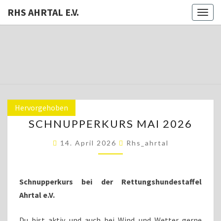
RHS AHRTAL E.V.
Toggl
RHS
Rettungshundestaffel
AHRTAL
E.V.
Hervorgehoben
SCHNUPPERKURS
SCHNUPPERKURS MAI 2026
MAI
2026
14. April 2026
Rhs_ahrtal
Schnupperkurs bei der Rettungshundestaffel
Ahrtal e.V.
Du bist aktiv und auch bei Wind und Wetter gerne