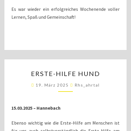
Es war wieder ein erfolgreiches Wochenende voller
Lernen, Spaß und Gemeinschaft!
ERSTE-
ERSTE-HILFE HUND
HILFE
HUND
19. März 2025
Rhs_ahrtal
15.03.2025 – Hannebach
Ebenso wichtig wie die Erste-Hilfe am Menschen ist
für uns auch selbstverständlich die Erste-Hilfe am